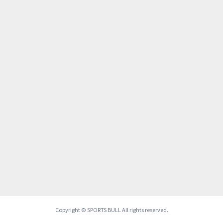
Copyright © SPORTS BULL All rights reserved.