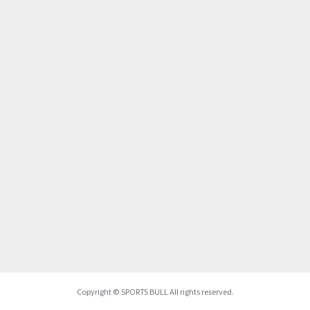
Copyright © SPORTS BULL All rights reserved.