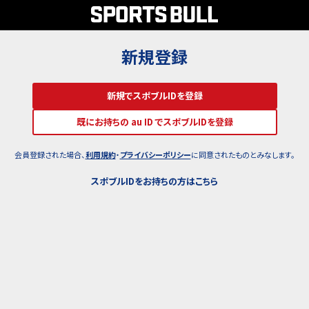
新規登録
新規でスポブルIDを登録
既にお持ちの au ID でスポブルIDを登録
会員登録された場合、
利用規約
・
プライバシーポリシー
に同意されたものとみなします。
スポブルIDをお持ちの方はこちら