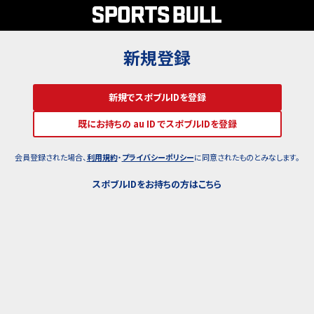
新規登録
新規でスポブルIDを登録
既にお持ちの au ID でスポブルIDを登録
会員登録された場合、
利用規約
・
プライバシーポリシー
に同意されたものとみなします。
スポブルIDをお持ちの方はこちら