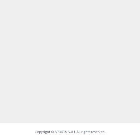
Copyright © SPORTS BULL All rights reserved.