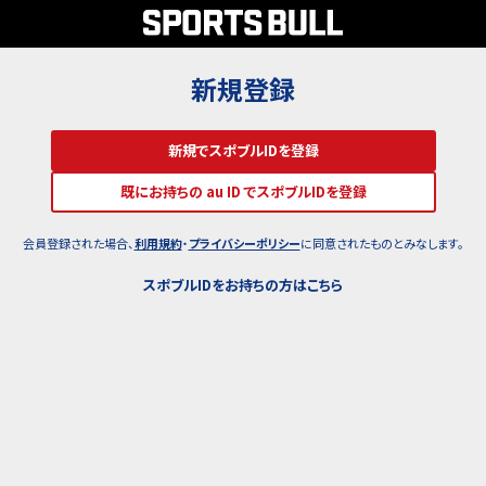
新規登録
新規でスポブルIDを登録
既にお持ちの au ID でスポブルIDを登録
会員登録された場合、
利用規約
・
プライバシーポリシー
に同意されたものとみなします。
スポブルIDをお持ちの方はこちら