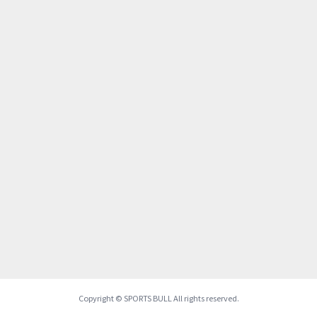
Copyright © SPORTS BULL All rights reserved.