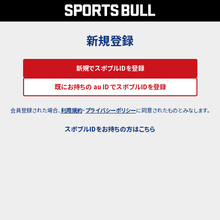
新規登録
新規でスポブルIDを登録
既にお持ちの au ID でスポブルIDを登録
会員登録された場合、
利用規約
・
プライバシーポリシー
に同意されたものとみなします。
スポブルIDをお持ちの方はこちら