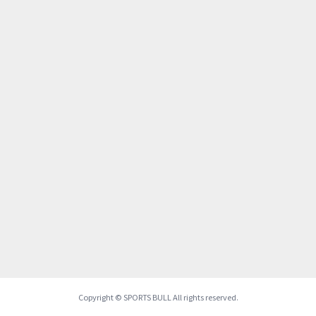
Copyright © SPORTS BULL All rights reserved.