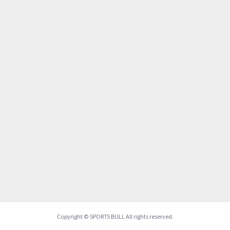
Copyright © SPORTS BULL All rights reserved.