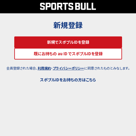
新規登録
新規でスポブルIDを登録
既にお持ちの au ID でスポブルIDを登録
会員登録された場合、
利用規約
・
プライバシーポリシー
に同意されたものとみなします。
スポブルIDをお持ちの方はこちら