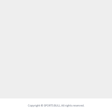
Copyright © SPORTS BULL All rights reserved.