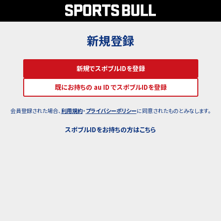
新規登録
新規でスポブルIDを登録
既にお持ちの au ID でスポブルIDを登録
会員登録された場合、
利用規約
・
プライバシーポリシー
に同意されたものとみなします。
スポブルIDをお持ちの方はこちら