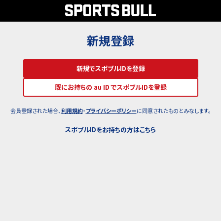
新規登録
新規でスポブルIDを登録
既にお持ちの au ID でスポブルIDを登録
会員登録された場合、
利用規約
・
プライバシーポリシー
に同意されたものとみなします。
スポブルIDをお持ちの方はこちら