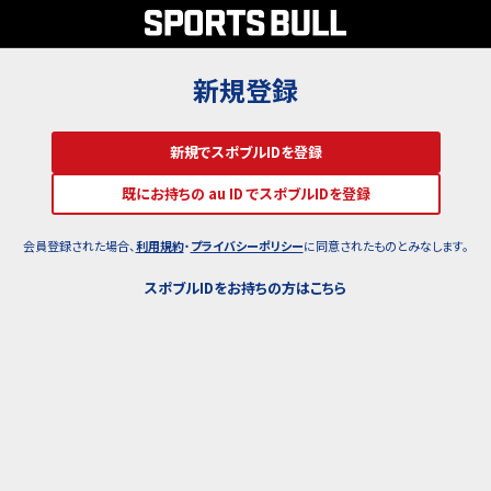
新規登録
新規でスポブルIDを登録
既にお持ちの au ID でスポブルIDを登録
会員登録された場合、
利用規約
・
プライバシーポリシー
に同意されたものとみなします。
スポブルIDをお持ちの方はこちら