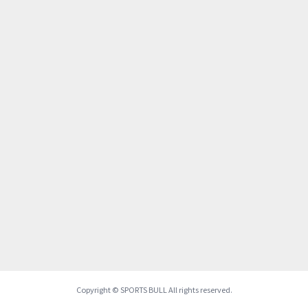
Copyright © SPORTS BULL All rights reserved.