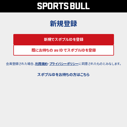
新規登録
新規でスポブルIDを登録
既にお持ちの au ID でスポブルIDを登録
会員登録された場合、
利用規約
・
プライバシーポリシー
に同意されたものとみなします。
スポブルIDをお持ちの方はこちら