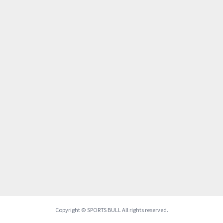
Copyright © SPORTS BULL All rights reserved.