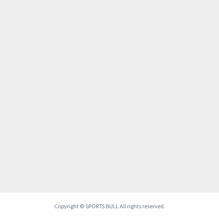
Copyright © SPORTS BULL All rights reserved.