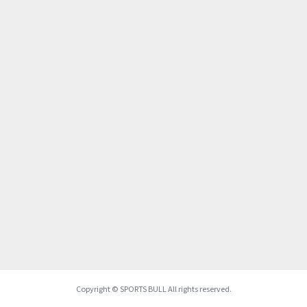
Copyright © SPORTS BULL All rights reserved.