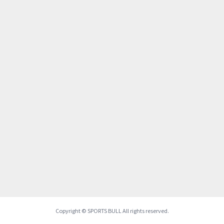
Copyright © SPORTS BULL All rights reserved.