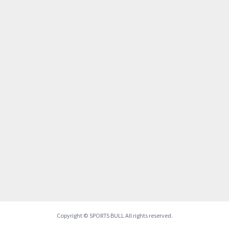
Copyright © SPORTS BULL All rights reserved.