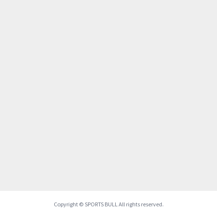
Copyright © SPORTS BULL All rights reserved.