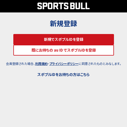
新規登録
新規でスポブルIDを登録
既にお持ちの au ID でスポブルIDを登録
会員登録された場合、
利用規約
・
プライバシーポリシー
に同意されたものとみなします。
スポブルIDをお持ちの方はこちら