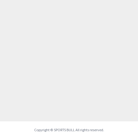
Copyright © SPORTS BULL All rights reserved.