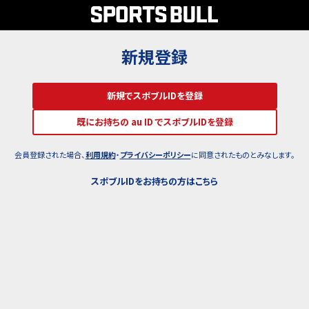
新規登録
新規でスポブルIDを登録
既にお持ちの au ID でスポブルIDを登録
会員登録された場合、
利用規約
・
プライバシーポリシー
に同意されたものとみなします。
スポブルIDをお持ちの方はこちら