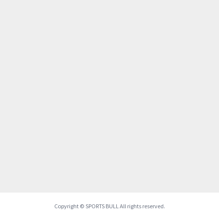
Copyright © SPORTS BULL All rights reserved.