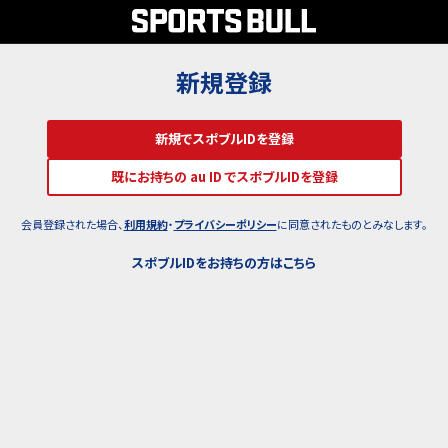
新規登録
新規でスポブルIDを登録
既にお持ちの au ID でスポブルIDを登録
会員登録された場合、
利用規約
・
プライバシーポリシー
に同意されたものとみなします。
スポブルIDをお持ちの方はこちら