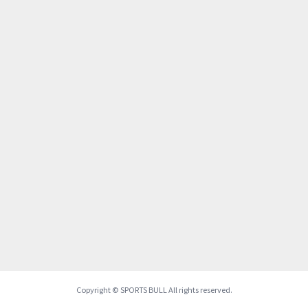
Copyright © SPORTS BULL All rights reserved.