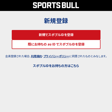
新規登録
新規でスポブルIDを登録
既にお持ちの au ID でスポブルIDを登録
会員登録された場合、
利用規約
・
プライバシーポリシー
に同意されたものとみなします。
スポブルIDをお持ちの方はこちら