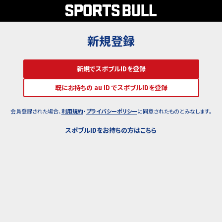
新規登録
新規でスポブルIDを登録
既にお持ちの au ID でスポブルIDを登録
会員登録された場合、
利用規約
・
プライバシーポリシー
に同意されたものとみなします。
スポブルIDをお持ちの方はこちら