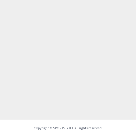
Copyright © SPORTS BULL All rights reserved.