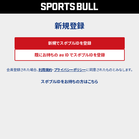
新規登録
新規でスポブルIDを登録
既にお持ちの au ID でスポブルIDを登録
会員登録された場合、
利用規約
・
プライバシーポリシー
に同意されたものとみなします。
スポブルIDをお持ちの方はこちら