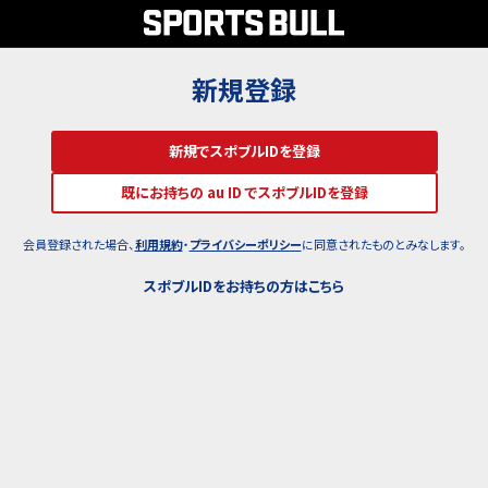
新規登録
新規でスポブルIDを登録
既にお持ちの au ID でスポブルIDを登録
会員登録された場合、
利用規約
・
プライバシーポリシー
に同意されたものとみなします。
スポブルIDをお持ちの方はこちら