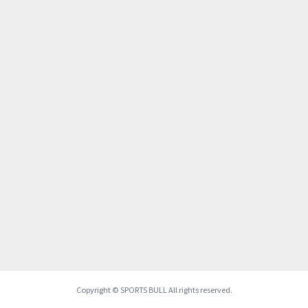
Copyright © SPORTS BULL All rights reserved.