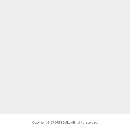
Copyright © SPORTS BULL All rights reserved.