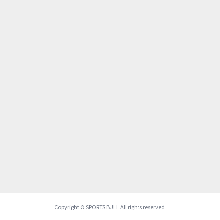
Copyright © SPORTS BULL All rights reserved.