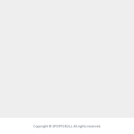
Copyright © SPORTS BULL All rights reserved.