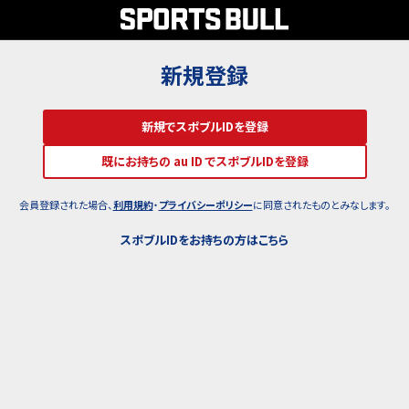
新規登録
新規でスポブルIDを登録
既にお持ちの au ID でスポブルIDを登録
会員登録された場合、
利用規約
・
プライバシーポリシー
に同意されたものとみなします。
スポブルIDをお持ちの方はこちら