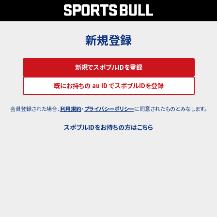
新規登録
新規でスポブルIDを登録
既にお持ちの au ID でスポブルIDを登録
会員登録された場合、
利用規約
・
プライバシーポリシー
に同意されたものとみなします。
スポブルIDをお持ちの方はこちら