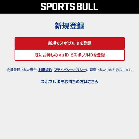
新規登録
新規でスポブルIDを登録
既にお持ちの au ID でスポブルIDを登録
会員登録された場合、
利用規約
・
プライバシーポリシー
に同意されたものとみなします。
スポブルIDをお持ちの方はこちら