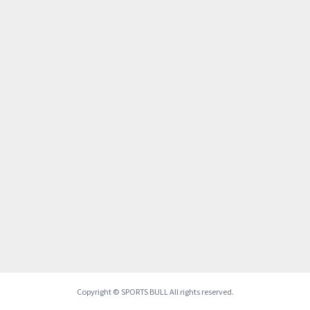
Copyright © SPORTS BULL All rights reserved.