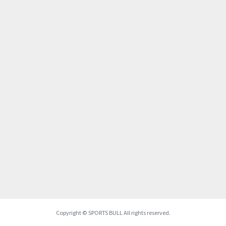
Copyright © SPORTS BULL All rights reserved.