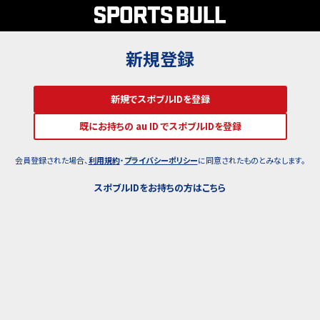
新規登録
新規でスポブルIDを登録
既にお持ちの au ID でスポブルIDを登録
会員登録された場合、
利用規約
・
プライバシーポリシー
に同意されたものとみなします。
スポブルIDをお持ちの方はこちら