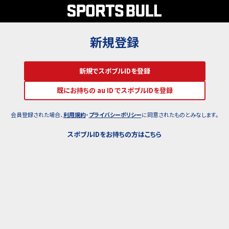
新規登録
新規でスポブルIDを登録
既にお持ちの au ID でスポブルIDを登録
会員登録された場合、
利用規約
・
プライバシーポリシー
に同意されたものとみなします。
スポブルIDをお持ちの方はこちら