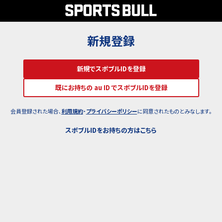
新規登録
新規でスポブルIDを登録
既にお持ちの au ID でスポブルIDを登録
会員登録された場合、
利用規約
・
プライバシーポリシー
に同意されたものとみなします。
スポブルIDをお持ちの方はこちら