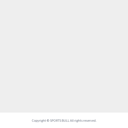
Copyright © SPORTS BULL All rights reserved.