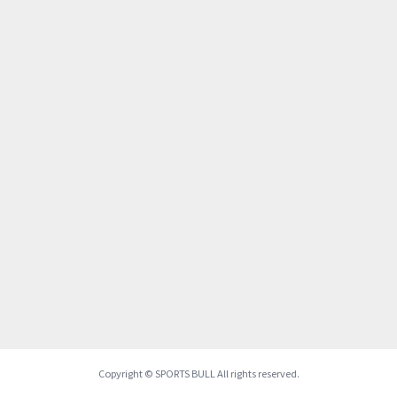
Copyright © SPORTS BULL All rights reserved.