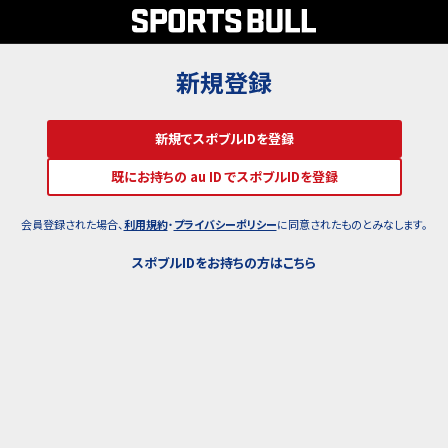
新規登録
新規でスポブルIDを登録
既にお持ちの au ID でスポブルIDを登録
会員登録された場合、
利用規約
・
プライバシーポリシー
に同意されたものとみなします。
スポブルIDをお持ちの方はこちら