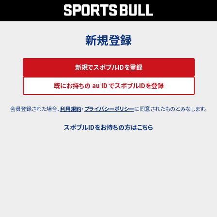
新規登録
新規でスポブルIDを登録
既にお持ちの au ID でスポブルIDを登録
会員登録された場合、
利用規約
・
プライバシーポリシー
に同意されたものとみなします。
スポブルIDをお持ちの方はこちら