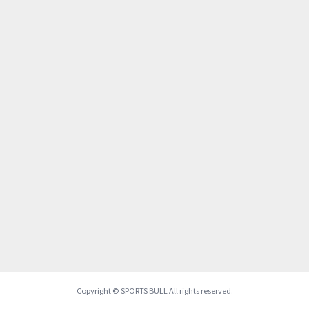
Copyright © SPORTS BULL All rights reserved.