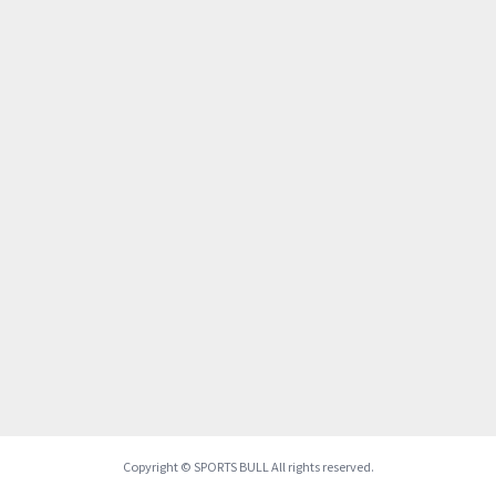
Copyright © SPORTS BULL All rights reserved.