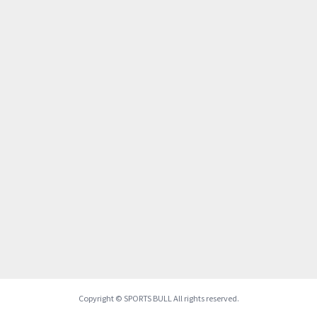
Copyright © SPORTS BULL All rights reserved.