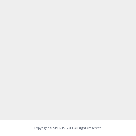
Copyright © SPORTS BULL All rights reserved.