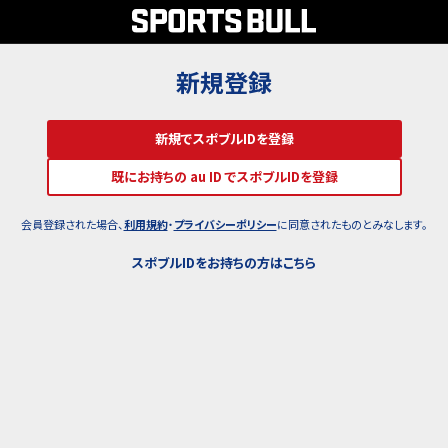
新規登録
新規でスポブルIDを登録
既にお持ちの au ID でスポブルIDを登録
会員登録された場合、
利用規約
・
プライバシーポリシー
に同意されたものとみなします。
スポブルIDをお持ちの方はこちら