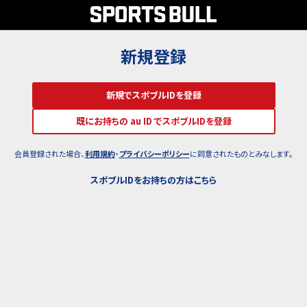
新規登録
新規でスポブルIDを登録
既にお持ちの au ID でスポブルIDを登録
会員登録された場合、
利用規約
・
プライバシーポリシー
に同意されたものとみなします。
スポブルIDをお持ちの方はこちら