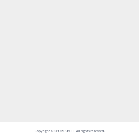
Copyright © SPORTS BULL All rights reserved.