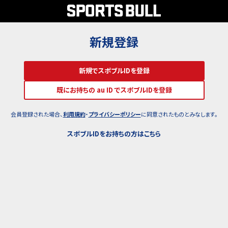
新規登録
新規でスポブルIDを登録
既にお持ちの au ID でスポブルIDを登録
会員登録された場合、
利用規約
・
プライバシーポリシー
に同意されたものとみなします。
スポブルIDをお持ちの方はこちら