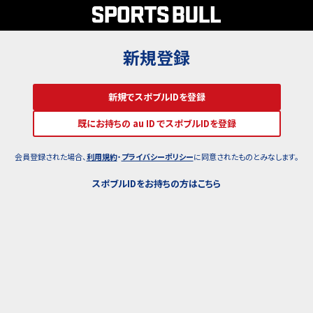
新規登録
新規でスポブルIDを登録
既にお持ちの au ID でスポブルIDを登録
会員登録された場合、
利用規約
・
プライバシーポリシー
に同意されたものとみなします。
スポブルIDをお持ちの方はこちら