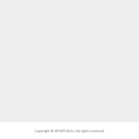
Copyright © SPORTS BULL All rights reserved.