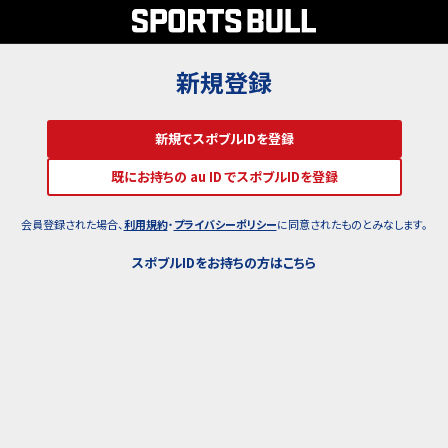
新規登録
新規でスポブルIDを登録
既にお持ちの au ID でスポブルIDを登録
会員登録された場合、
利用規約
・
プライバシーポリシー
に同意されたものとみなします。
スポブルIDをお持ちの方はこちら